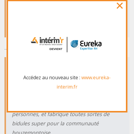
×
à Bordeaux, j’ai un super chien baptisé
Russell, et j’aime la vodka-ananas (ainsi que
regarder la pluie tomber).
…ou bien quelque chose comme ça :
La société 123 Machin Truc a été créée en
1971, et n’a cessé de proposer au public des
Accédez au nouveau site :
www.eureka-
machins-trucs de qualité depuis lors. Située à
interim.fr
Saint-Remy-en-Bouzemont-Saint-Genest-et-
Isson, 123 Machin Truc emploie 2 000
personnes, et fabrique toutes sortes de
bidules super pour la communauté
bouzemontoise.