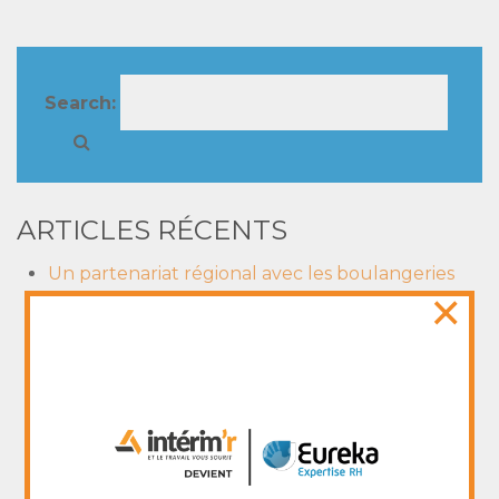
Search:
ARTICLES RÉCENTS
Un partenariat régional avec les boulangeries
×
Marie-Blachère
Don de solution hydroalcoolique par le site
Centre Pharma de Nevers
Un nouveau reportage sur le Groupe La
Varappe. Oui l’entreprendre doublement à du
sens!