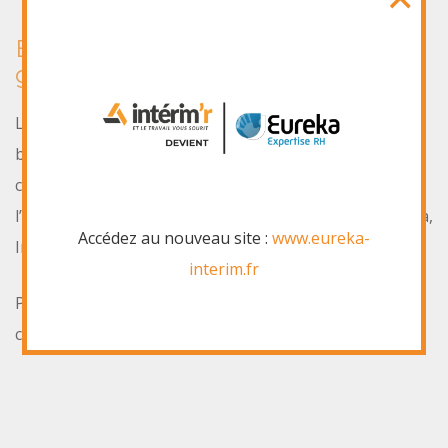
Eureka & Interim'R une offre
globale d'Emploi
Le mariage du groupe La Varappe et du groupe
bourguignon ORT donne naissance à une offre RH
complète de l’ouvrier en parcours d’insertion à
l’infermière bloc opératoire grâce aux marques Eureka,
Accédez au nouveau site :
www.eureka-
Interim’r et Interim’r santé!
interim.fr
Plus proche de nos intérimaires plus à l’écoute de nos
clients!