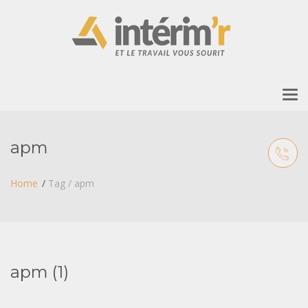
To
nav
apm
Home
Tag / apm
apm (1)