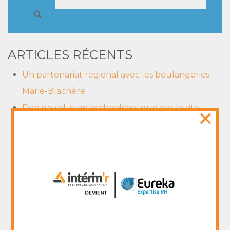
ARTICLES RÉCENTS
Un partenariat régional avec les boulangeries
Marie-Blachère
×
Don de solution hydroalcoolique par le site
Centre Pharma de Nevers
Un nouveau reportage sur le Groupe La
Varappe. Oui l’entreprendre doublement à du
sens!
Le rapport d'activité 2016 du groupe La Varappe
est enfin disponible ici
Le terrain, toujours le terrain