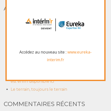
ARTICLES RÉCENTS
Un partenariat régional avec les boulangeries
Marie-Blachère
Don de solution hydroalcoolique par le site
Centre Pharma de Nevers
Un nouveau reportage sur le Groupe La
Accédez au nouveau site :
www.eureka-
Varappe. Oui l’entreprendre doublement à du
interim.fr
sens!
Le rapport d'activité 2016 du groupe La Varappe
est enfin disponible ici
Le terrain, toujours le terrain
COMMENTAIRES RÉCENTS