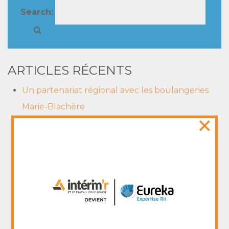
Search:
ARTICLES RÉCENTS
Un partenariat régional avec les boulangeries
Marie-Blachère
×
Don de solution hydroalcoolique par le site
Centre Pharma de Nevers
Un nouveau reportage sur le Groupe La
Varappe. Oui l’entreprendre doublement à du
sens!
Le rapport d'activité 2016 du groupe La Varappe
est enfin disponible ici