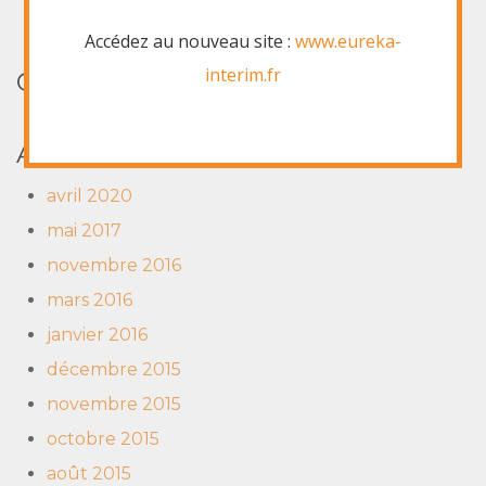
Le terrain, toujours le terrain
Accédez au nouveau site :
www.eureka-
interim.fr
COMMENTAIRES RÉCENTS
ARCHIVES
avril 2020
mai 2017
novembre 2016
mars 2016
janvier 2016
décembre 2015
novembre 2015
octobre 2015
août 2015