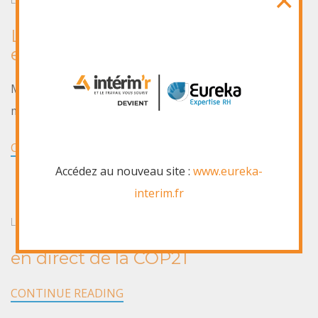
×
Le noël de La Varappe ce samedi
en quelques photos
Merci à Nadia, Julie et Laurence pour ce bel après midi
malgré la pluie
CONTINUE READING
Accédez au nouveau site :
www.eureka-
interim.fr
Laurence Cesari
8 août 2026
en direct de la COP21
CONTINUE READING