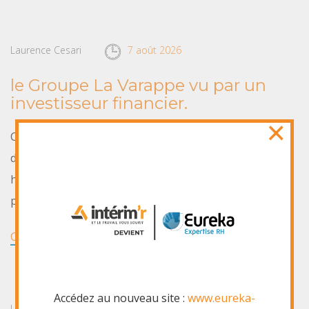
Laurence Cesari
7 août 2026
le Groupe La Varappe vu par un
investisseur financier.
×
Ci dessous un article concernant l’action de Phitrust
dans l’Impact Investing.
http://www.groupelavarappe.fr/trends-tendances-une-
philanthropie-tres-professionnelle/
CONTINUE READING
Accédez au nouveau site :
www.eureka-
Laurence Cesari
7 août 2026